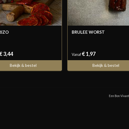
RIZO
BRULEE WORST
€ 3,44
€ 1,97
Vanaf
Bekijk & bestel
Bekijk & bestel
Een Bon Vivant