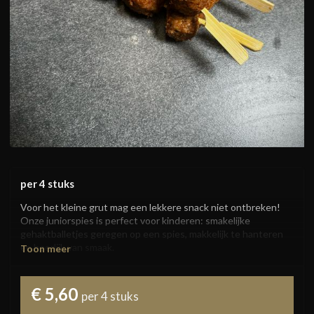
per 4 stuks
Voor het kleine grut mag een lekkere snack niet ontbreken! 
Onze juniorspies is perfect voor kinderen: smakelijke 
gehaktballetjes geregen op een spies, makkelijk te hanteren 
en heerlijk van smaak.

Toon meer
Ideaal voor op de barbecue, grill of in de oven. Een vrolijke en 
lekkere manier om ook de kleintjes mee te laten genieten van 
€ 5,60
per 4 stuks
een gezellige maaltijd.
